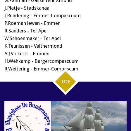
G.Panman - Gasseltenijv.mond
J.Platje - Stadskanaal
J.Rendering - Emmer-Compascuum
P.Roemah lewan - Emmen
R.Sanders - Ter Apel
W.Schoenmaker - Ter Apel
K.Teunissen - Valthermond
A.J.Volkerts - Emmen
H.Wehkamp - Bargercompascuum
R.Weitering - Emmer-Compascum
TOP