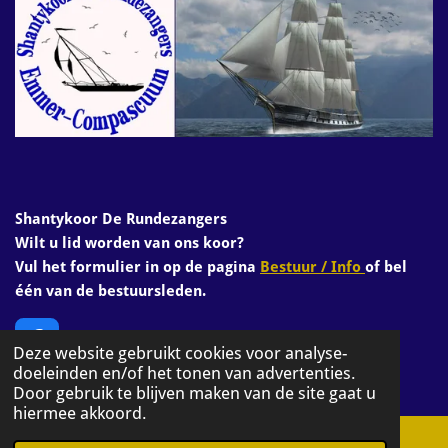
Shantykoor De Rundezangers
Wilt u lid worden van ons koor?
Vul het formulier in op de pagina
Bestuur / Info
of bel
één van de bestuursleden.
F
Deze website gebruikt cookies voor analyse-
a
doeleinden en/of het tonen van advertenties.
© 2025 rundezangers
c
Door gebruik te blijven maken van de site gaat u
e
hiermee akkoord.
b