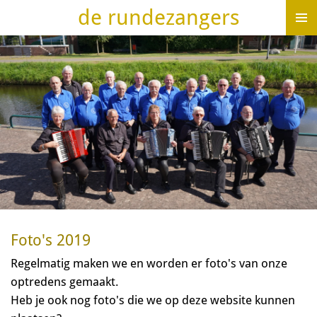
de rundezangers
Ga
direct
naar
de
hoofdinhoud
Foto's 2019
Regelmatig maken we en worden er foto's van onze
optredens gemaakt.
Heb je ook nog foto's die we op deze website kunnen