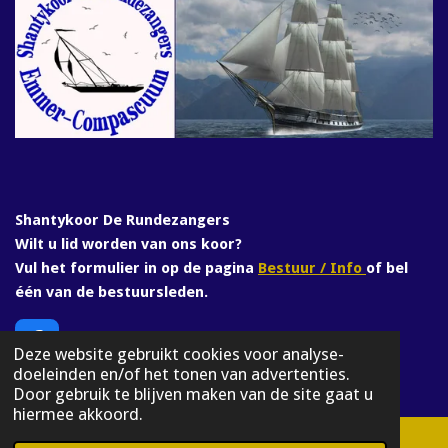
Shantykoor De Rundezangers
Wilt u lid worden van ons koor?
Vul het formulier in op de pagina
Bestuur / Info
of bel
één van de bestuursleden.
F
Deze website gebruikt cookies voor analyse-
a
doeleinden en/of het tonen van advertenties.
© 2025 rundezangers
c
Door gebruik te blijven maken van de site gaat u
e
hiermee akkoord.
b