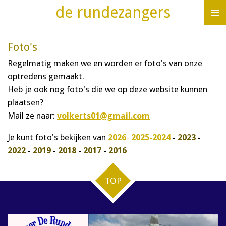
de rundezangers
Ga
direct
naar
Foto's
de
Regelmatig maken we en worden er foto's van onze
hoofdinhoud
optredens gemaakt.
Heb je ook nog foto's die we op deze website kunnen
plaatsen?
Mail ze naar:
volkerts01@gmail.com
Je kunt foto's bekijken van
2026
-
2025-
2024
-
2023
-
2022
-
2019
-
2018
-
2017
-
2016
TOP